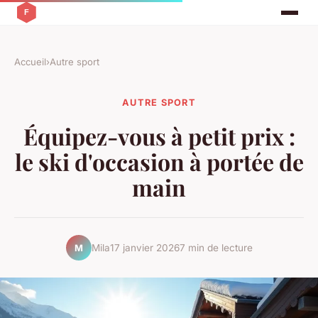
Accueil
›
Autre sport
AUTRE SPORT
Équipez-vous à petit prix :
le ski d'occasion à portée de
main
Mila
17 janvier 2026
7 min de lecture
M