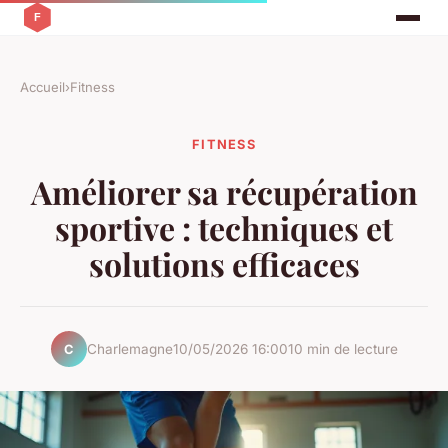
Accueil
›
Fitness
FITNESS
Améliorer sa récupération
sportive : techniques et
solutions efficaces
Charlemagne
10/05/2026 16:00
10 min de lecture
C