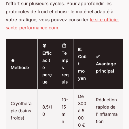
l’effort sur plusieurs cycles. Pour approfondir les
protocoles de froid et choisir le matériel adapté à
votre pratique, vous pouvez consulter
le site officiel
sante-performance.com
.
🎯
⏱
💶
Effic
Te
Coû
✅
🔥
acit
mp
t
Avantage
Méthode
é
s
mo
principal
perç
req
yen
ue
uis
De
10-
Réduction
Cryothéra
300
8,5/1
15
rapide de
pie (bains
à 5
0
mi
l'inflamma
froids)
00
n
tion
0 €