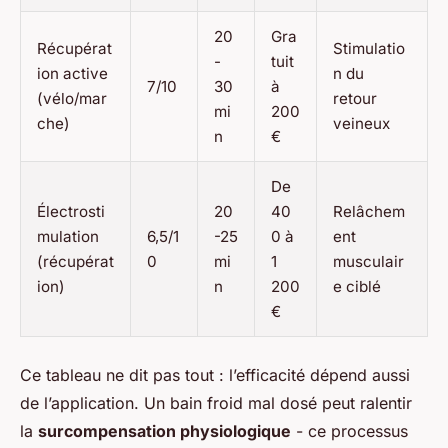
20
Gra
Récupérat
Stimulatio
-
tuit
ion active
n du
7/10
30
à
(vélo/mar
retour
mi
200
che)
veineux
n
€
De
Électrosti
20
40
Relâchem
mulation
6,5/1
-25
0 à
ent
(récupérat
0
mi
1
musculair
ion)
n
200
e ciblé
€
Ce tableau ne dit pas tout : l’efficacité dépend aussi
de l’application. Un bain froid mal dosé peut ralentir
la
surcompensation physiologique
- ce processus