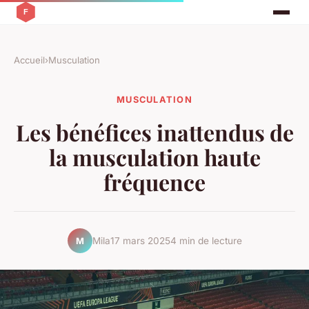
Accueil
›
Musculation
MUSCULATION
Les bénéfices inattendus de
la musculation haute
fréquence
Mila
17 mars 2025
4 min de lecture
M