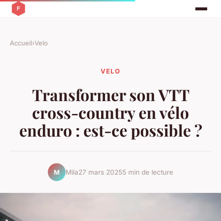
Accueil
›
Velo
VELO
Transformer son VTT
cross-country en vélo
enduro : est-ce possible ?
Mila
27 mars 2025
5 min de lecture
M