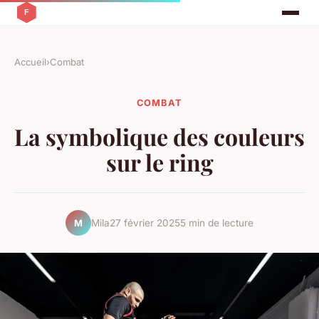
Accueil
›
Combat
COMBAT
La symbolique des couleurs
sur le ring
Mila
27 février 2025
5 min de lecture
M